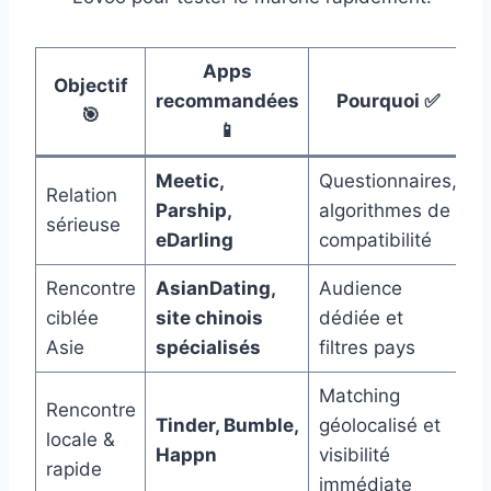
Apps
Objectif
recommandées
Pourquoi ✅
🎯
📱
Meetic,
Questionnaires,
Relation
Parship,
algorithmes de
sérieuse
eDarling
compatibilité
Rencontre
AsianDating,
Audience
ciblée
site chinois
dédiée et
Asie
spécialisés
filtres pays
Matching
Rencontre
Tinder, Bumble,
géolocalisé et
locale &
Happn
visibilité
rapide
immédiate