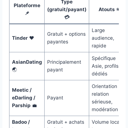
Type
Plateforme
(gratuit/payant)
Atouts ⭐
📌
💳
Large
Gratuit + options
Tinder
❤️
audience,
payantes
rapide
Spécifique
AsianDating
Principalement
Asie, profils
🌏
payant
dédiés
Orientation
Meetic /
relation
eDarling /
Payant
sérieuse,
Parship
💼
modération
Badoo /
Gratuit + achats
Volume local