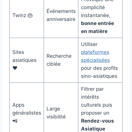
complicité
Événements
Twinz 🎂
instantanée,
anniversaire
bonne entrée
en matière
Utiliser
Sites
plateformes
Recherche
asiatiques
spécialisées
ciblée
❤️
pour des profils
sino-asiatiques
Filtrer par
intérêts
Apps
culturels puis
Large
généralistes
proposer un
visibilité
📲
Rendez-vous
Asiatique