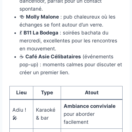
dancefloor, parfait pour un contact
spontané.
🍻
Molly Malone
: pub chaleureux où les
échanges se font autour d’un verre.
💃
B11 La Bodega
: soirées bachata du
mercredi, excellentes pour les rencontres
en mouvement.
☕
Café Asie Célibataires
(événements
pop-up) : moments calmes pour discuter et
créer un premier lien.
Lieu
Type
Atout
Ambiance conviviale
Adiu !
Karaoké
pour aborder
🎤
& bar
facilement