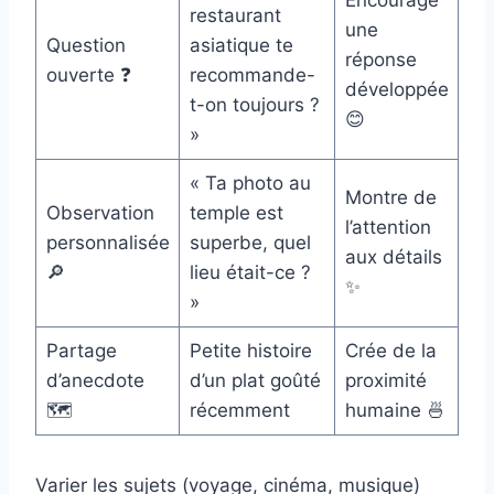
Encourage
restaurant
une
Question
asiatique te
réponse
ouverte ❓
recommande-
développée
t-on toujours ?
😊
»
« Ta photo au
Montre de
Observation
temple est
l’attention
personnalisée
superbe, quel
aux détails
🔎
lieu était-ce ?
✨
»
Partage
Petite histoire
Crée de la
d’anecdote
d’un plat goûté
proximité
🗺️
récemment
humaine 🍜
Varier les sujets (voyage, cinéma, musique)