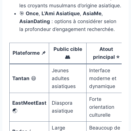
les croyants musulmans d’origine asiatique.
🎯
Once
,
L’Ami Asiatique
,
AsiaMe
,
AsianDating
: options à considérer selon
la profondeur d’engagement recherchée.
Public cible
Atout
Plateforme 📌
👥
principal ⭐
Jeunes
Interface
Tantan
😄
adultes
moderne et
asiatiques
dynamique
Forte
EastMeetEast
Diaspora
orientation
🌏
asiatique
culturelle
Large
Beaucoup de