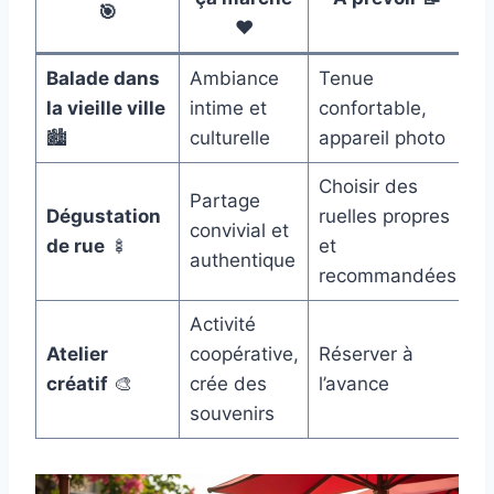
🎯
❤️
Balade dans
Ambiance
Tenue
la vieille ville
intime et
confortable,
🏙️
culturelle
appareil photo
Choisir des
Partage
Dégustation
ruelles propres
convivial et
de rue
🍢
et
authentique
recommandées
Activité
Atelier
coopérative,
Réserver à
créatif
🎨
crée des
l’avance
souvenirs