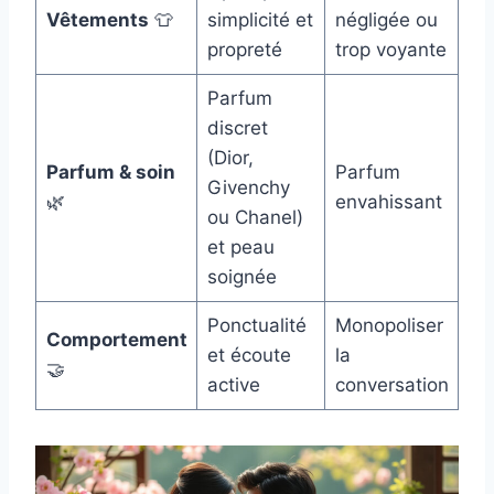
Vêtements
👕
simplicité et
négligée ou
propreté
trop voyante
Parfum
discret
(Dior,
Parfum & soin
Parfum
Givenchy
🌿
envahissant
ou Chanel)
et peau
soignée
Ponctualité
Monopoliser
Comportement
et écoute
la
🤝
active
conversation