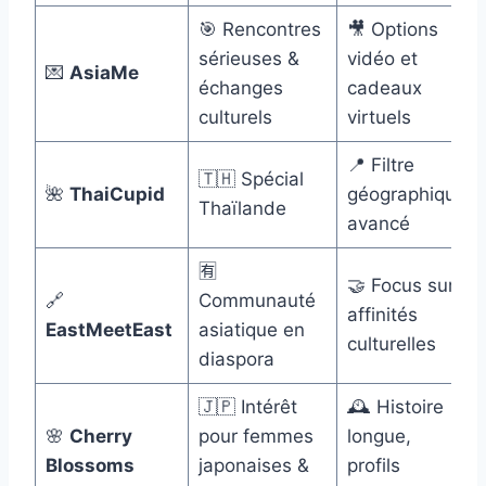
🎯 Rencontres
🎥 Options
sérieuses &
vidéo et
💌
AsiaMe
échanges
cadeaux
culturels
virtuels
📍 Filtre
🇹🇭 Spécial
🌺
ThaiCupid
géographique
Thaïlande
avancé
🈶
🤝 Focus sur
🔗
Communauté
affinités
EastMeetEast
asiatique en
culturelles
diaspora
🇯🇵 Intérêt
🕰️ Histoire
🌸
Cherry
pour femmes
longue,
Blossoms
japonaises &
profils