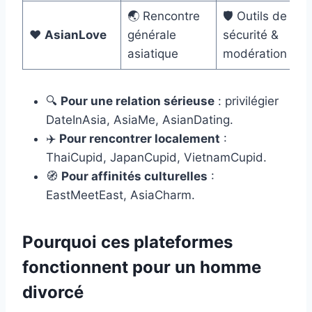
🌏 Rencontre
🛡️ Outils de
❤️
AsianLove
générale
sécurité &
asiatique
modération
🔍
Pour une relation sérieuse
: privilégier
DateInAsia, AsiaMe, AsianDating.
✈️
Pour rencontrer localement
:
ThaiCupid, JapanCupid, VietnamCupid.
🧭
Pour affinités culturelles
:
EastMeetEast, AsiaCharm.
Pourquoi ces plateformes
fonctionnent pour un homme
divorcé