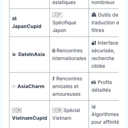
asiatiques
nombreux
🇯🇵
🏯 Outils de
🎎
Spécifique
traduction et
JapanCupid
Japon
filtres
🔐 Interface
🌐 Rencontres
sécurisée,
💫
DateInAsia
internationales
recherche
ciblée
💃 Rencontres
📸 Profils
✨
AsiaCharm
amicales et
détaillés
amoureuses
📊
🇻🇳
🇻🇳 Spécial
Algorithmes
VietnamCupid
Vietnam
pour affinités