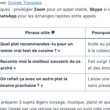
avec
Google Translate
.
iques : privilégier
Zoom
pour un appel stable,
Skype
si 
atsApp
pour les échanges rapides entre appels.
Phrase utile 💬
Pourquoi
 Quel plat recommandes‑tu pour un
Invite au p
remier vrai test de cuisine ? »
à la collab
 Raconte‑moi le meilleur souvenir de ce
Fait surgir
arché »
et des émo
 On refait ça avec un autre plat la
Laisse une
emaine prochaine ? »
sans press
: préparer 3 sujets légers (voyage, musique, plats) et q
ner l’appel par une phrase qui propose un suivi crée une