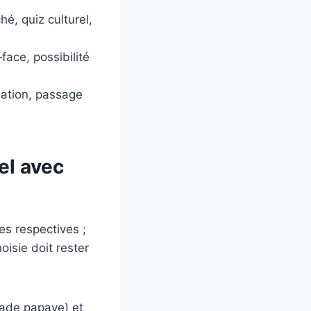
hé, quiz culturel,
face, possibilité
sation, passage
el avec
es respectives ;
oisie doit rester
lade papaye) et