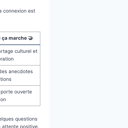
la connexion est
 ça marche 🤝
artage culturel et
oration
 des anecdotes
tions
 porte ouverte
ion
uelques questions
 attente positive.