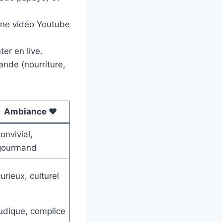
une vidéo Youtube
er en live.
ande (nourriture,
Ambiance ❤️
onvivial,
gourmand
urieux, culturel
udique, complice