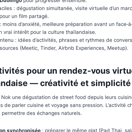
Duolingo
pour progresser ensemble.
aciles : dégustation simultanée, visite virtuelle d’un marc
 pour un film partagé.
: moins d’anxiété, meilleure préparation avant un face‑à‑
 vrai intérêt pour la culture thaïlandaise.
ntenu : idées d’activités, phrases et rythmes de conver
ssources (Meetic, Tinder, Airbnb Experiences, Meetup).
tivités pour un rendez‑vous virtu
ndaise — créativité et simplicité
Nok une dégustation de street food depuis leurs cuisin
 de parler cuisine et voyage sans pression. L’activité ch
t permettre des échanges naturels.
on synchronisée
: préparer le même plat (Pad Thai, sa