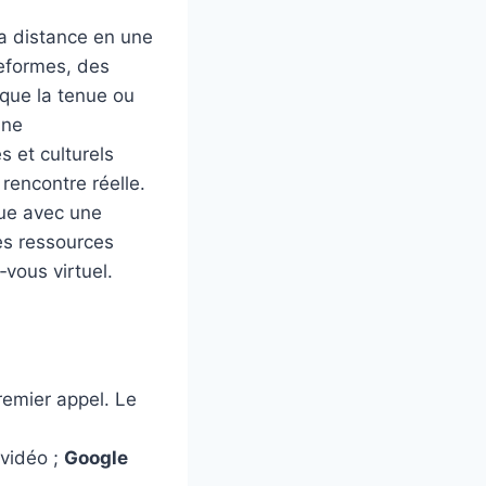
la distance en une
eformes, des
que la tenue ou
une
s et culturels
 rencontre réelle.
que avec une
es ressources
vous virtuel.
remier appel. Le
 vidéo ;
Google