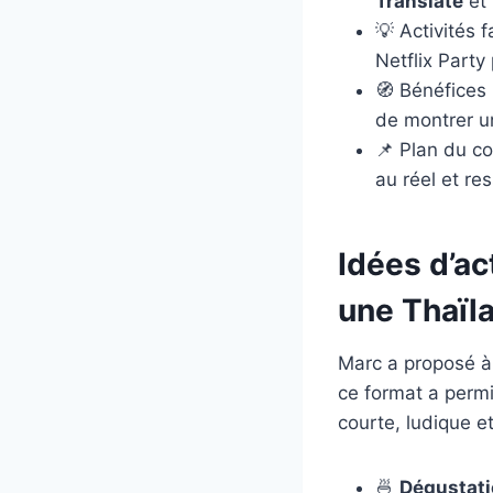
Translate
et
💡 Activités f
Netflix Party
🧭 Bénéfices 
de montrer un
📌 Plan du co
au réel et re
Idées d’ac
une Thaïla
Marc a proposé à 
ce format a permis
courte, ludique e
🍜
Dégustati