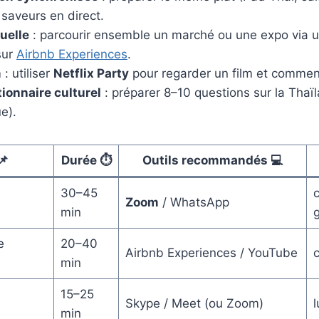
saveurs en direct.
tuelle
: parcourir ensemble un marché ou une expo via 
sur
Airbnb Experiences
.
m
: utiliser
Netflix Party
pour regarder un film et comment
ionnaire culturel
: préparer 8–10 questions sur la Thaïl
e).
📌
Durée ⏱️
Outils recommandés 💻
30–45
c
Zoom
/ WhatsApp
min
e
20–40
Airbnb Experiences / YouTube
c
min
15–25
Skype / Meet (ou Zoom)
l
min