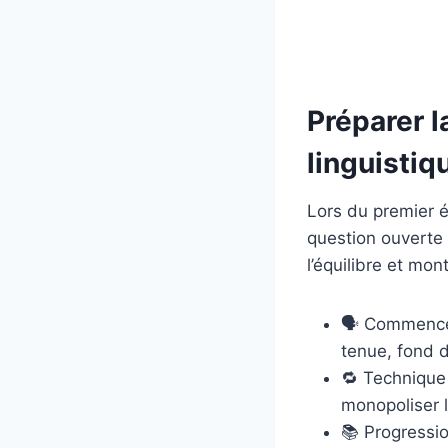
Préparer l
linguistiq
Lors du premier é
question ouverte
l’équilibre et mo
🗣️ Commence
tenue, fond d
🔁 Technique 
monopoliser l
📚 Progressio