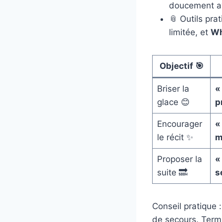
doucement 
📎 Outils prat
limitée, et
Wh
Objectif 🎯
Briser la
«
glace 😊
p
Encourager
«
le récit ✨
m
Proposer la
«
suite 🔜
s
Conseil pratique 
de secours. Termi