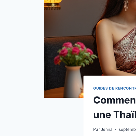
GUIDES DE RENCONT
Comment 
une Thaïl
Par
Jenna
septemb