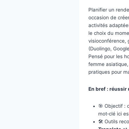
Planifier un rend
occasion de crée
activités adapté
le choix du mome
visioconférence, g
(Duolingo, Google
Pensé pour les h
femme asiatique,
pratiques pour ma
En bref : réussi
🎯 Objectif :
mot‑clé ici e
🛠️ Outils r