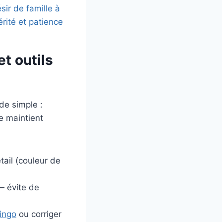
ir de famille à
rité et patience
t outils
de simple :
e maintient
ail (couleur de
— évite de
ingo
ou corriger