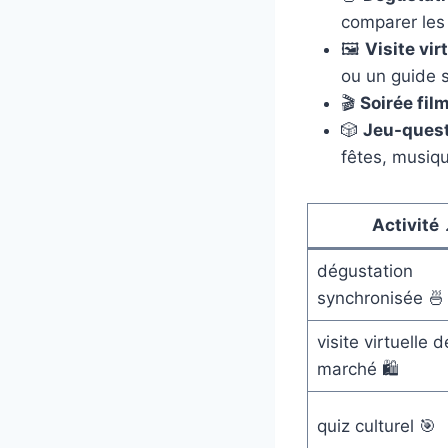
comparer les 
🖼️
Visite vir
ou un guide 
🎬
Soirée fil
🎲
Jeu-quest
fêtes, musiqu
Activité 
dégustation
synchronisée 🍜
visite virtuelle d
marché 🛍️
quiz culturel 🎯