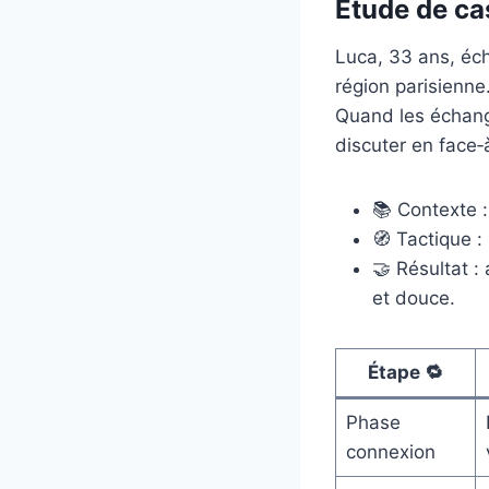
Étude de ca
Luca, 33 ans, éc
région parisienne.
Quand les échang
discuter en face‑
📚 Contexte 
🧭 Tactique : 
🤝 Résultat 
et douce.
Étape 🔁
Phase
connexion