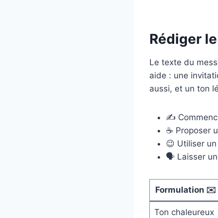
Rédiger le
Le texte du messa
aide : une invitat
aussi, et un ton 
✍️ Commencer
☕ Proposer un
😉 Utiliser un
🗣️ Laisser u
Formulation ✉️
Ton chaleureux