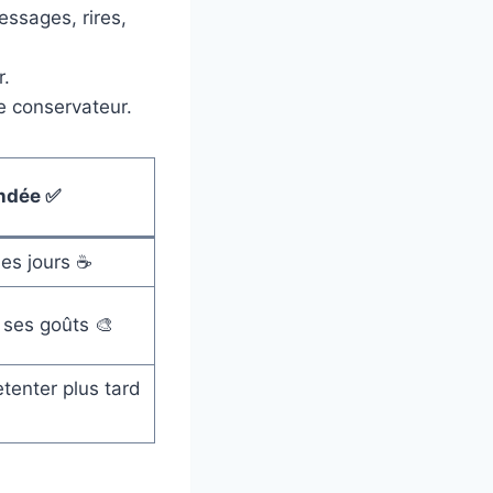
essages, rires,
r.
e conservateur.
ndée ✅
es jours ☕
à ses goûts 🎨
etenter plus tard