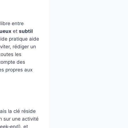
ibre entre
tueux
et
subtil
ide pratique aide
iter, rédiger un
toutes les
 compte des
ses propres aux
is la clé réside
on sur une activité
eek‑end), et