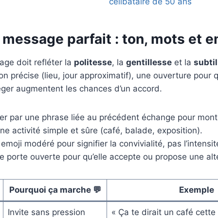
célibataire de 50 ans
 message parfait : ton, mots et e
ge doit refléter la
politesse
, la
gentillesse
et la
subtil
ion précise (lieu, jour approximatif), une ouverture pour 
léger augmentent les chances d’un accord.
 par une phrase liée au précédent échange pour montrer
e activité simple et sûre (café, balade, exposition).
 emoji modéré pour signifier la convivialité, pas l’intensit
ne porte ouverte pour qu’elle accepte ou propose une alt
Pourquoi ça marche 💬
Exemple
Invite sans pression
« Ça te dirait un café cett