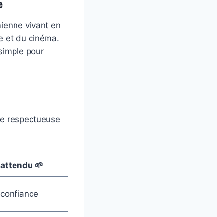
e
ienne vivant en
ne et du cinéma.
simple pour
he respectueuse
 attendu 🌱
 confiance