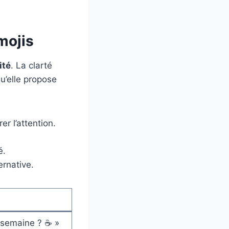
mojis
ité
. La clarté
qu’elle propose
 l’attention.
é.
ernative.
e semaine ? ☕ »