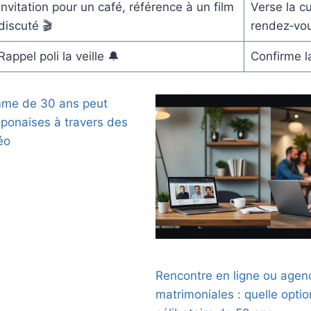
Invitation pour un café, référence à un film
Verse la cu
discuté 🎬
rendez‑vo
Rappel poli la veille 🔔
Confirme la
me de 30 ans peut
aponaises à travers des
éo
Rencontre en ligne ou agen
matrimoniales : quelle opti