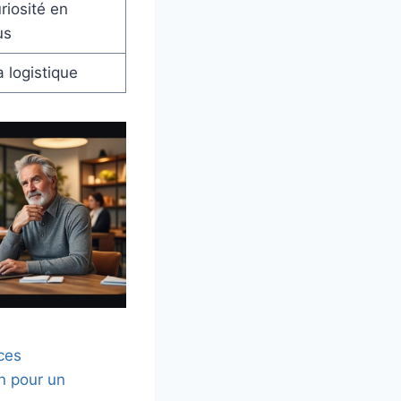
riosité en
us
 logistique
ces
on pour un