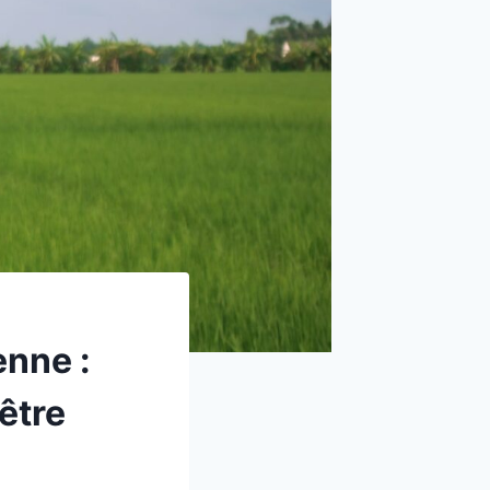
enne :
être