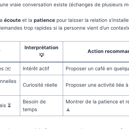
u’une vraie conversation existe (échanges de plusieurs m
la
écoute
et la
patience
pour laisser la relation s’installe
 demandes trop rapides si la personne vient d’un context
Interprétation

Action recomma
💡
es ✉️
Intérêt actif
Proposer un café en quelqu
nnelles
Curiosité réelle
Proposer une activité liée 
Besoin de
Montrer de la patience et r
ais ⏳
temps
🧘