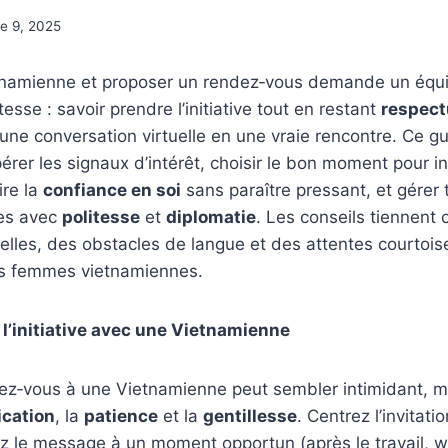
e 9, 2025
namienne et proposer un rendez‑vous demande un équil
esse : savoir prendre l’initiative tout en restant
respec
une conversation virtuelle en une vraie rencontre. Ce gu
rer les signaux d’intérêt, choisir le bon moment pour inv
ire la
confiance en soi
sans paraître pressant, et gérer 
les avec
politesse
et
diplomatie
. Les conseils tiennent
relles, des obstacles de langue et des attentes courtoi
es femmes vietnamiennes.
 l’initiative avec une Vietnamienne
ez‑vous à une Vietnamienne peut sembler intimidant, ma
cation
, la
patience
et la
gentillesse
. Centrez l’invitati
z le message à un moment opportun (après le travail, w