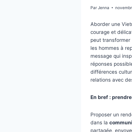
Par
Jenna
novembr
Aborder une Viet
courage et délicat
peut transformer 
les hommes à repé
message qui insp
réponses possib
différences cultu
relations avec d
En bref : prendre
Proposer un rend
dans la
communi
partagée, envoye