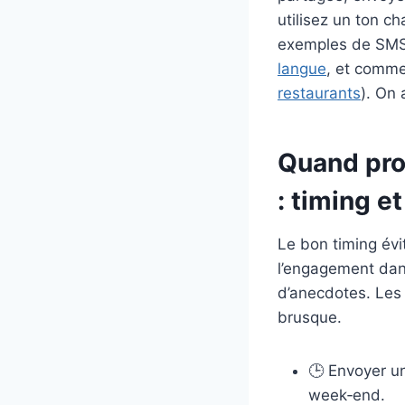
utilisez un ton ch
exemples de SMS 
langue
, et comme
restaurants
). On 
Quand pro
: timing e
Le bon timing évi
l’engagement dans
d’anecdotes. Les 
brusque.
🕒 Envoyer u
week‑end.