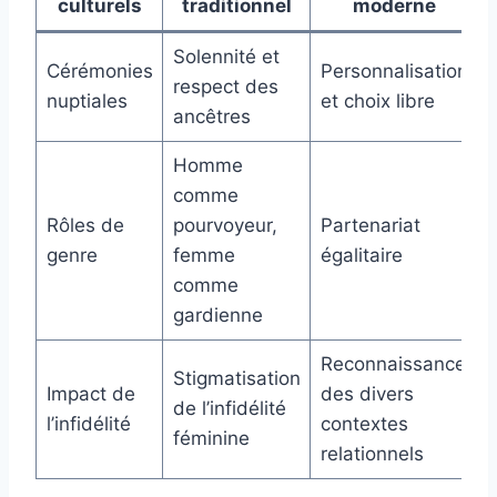
culturels
traditionnel
moderne
Solennité et
Cérémonies
Personnalisation
respect des
nuptiales
et choix libre
ancêtres
Homme
comme
Rôles de
pourvoyeur,
Partenariat
genre
femme
égalitaire
comme
gardienne
Reconnaissance
Stigmatisation
Impact de
des divers
de l’infidélité
l’infidélité
contextes
féminine
relationnels