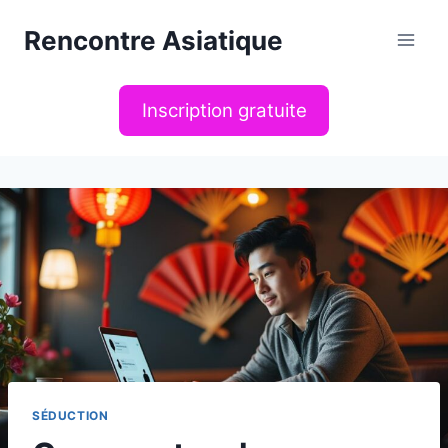
Aller
Rencontre Asiatique
au
contenu
Inscription gratuite
SÉDUCTION