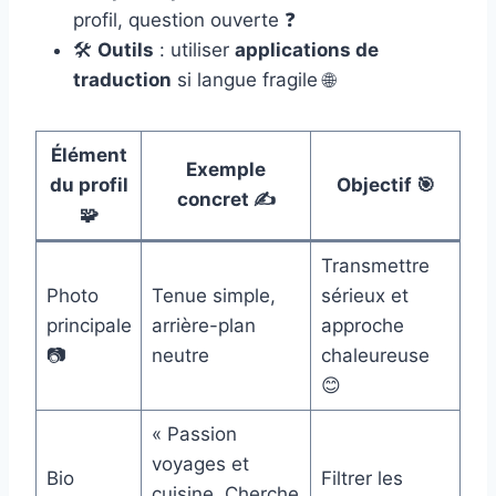
profil, question ouverte ❓
🛠️
Outils
: utiliser
applications de
traduction
si langue fragile 🌐
Élément
Exemple
du profil
Objectif 🎯
concret ✍️
🧩
Transmettre
Photo
Tenue simple,
sérieux et
principale
arrière-plan
approche
📷
neutre
chaleureuse
😊
« Passion
voyages et
Bio
Filtrer les
cuisine. Cherche