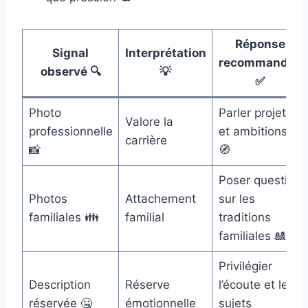
Réponse
Signal
Interprétation
recommandée
observé 🔍
💡
✅
Photo
Parler projets
Valore la
professionnelle
et ambitions
carrière
📸
🧭
Poser question
Photos
Attachement
sur les
familiales 👪
familial
traditions
familiales 🎎
Privilégier
Description
Réserve
l’écoute et les
réservée 🤐
émotionnelle
sujets