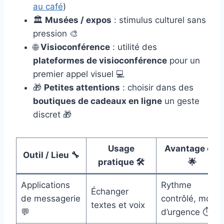
au café
)
🏛️
Musées / expos
: stimulus culturel sans
pression 🎨
🌐
Visioconférence
: utilité des
plateformes de visioconférence
pour un
premier appel visuel 💻
🎁
Petites attentions
: choisir dans des
boutiques de cadeaux en ligne
un geste
discret 🎁
Usage
Avantage clé
Outil / Lieu 🔧
pratique 🛠️
🌟
Applications
Rythme
Échanger
de messagerie
contrôlé, moins
textes et voix
💬
d’urgence ⏱️