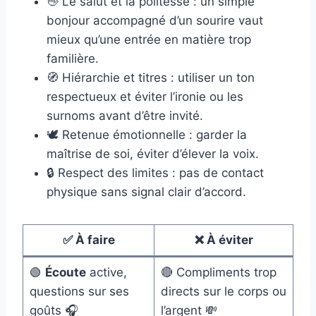
👋 Le salut et la politesse : un simple
bonjour accompagné d’un sourire vaut
mieux qu’une entrée en matière trop
familière.
🧭 Hiérarchie et titres : utiliser un ton
respectueux et éviter l’ironie ou les
surnoms avant d’être invité.
🕊️ Retenue émotionnelle : garder la
maîtrise de soi, éviter d’élever la voix.
🔒 Respect des limites : pas de contact
physique sans signal clair d’accord.
✅ À faire
❌ À éviter
🟢
Écoute
active,
🔴 Compliments trop
questions sur ses
directs sur le corps ou
goûts 🎧
l’argent 💸