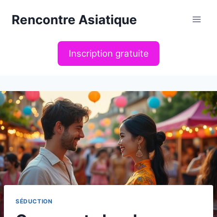
Aller
Rencontre Asiatique
au
contenu
Inscription gratuite
SÉDUCTION