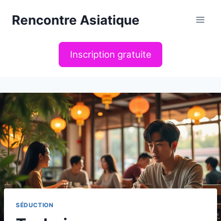
Aller
Rencontre Asiatique
au
contenu
Inscription gratuite
SÉDUCTION