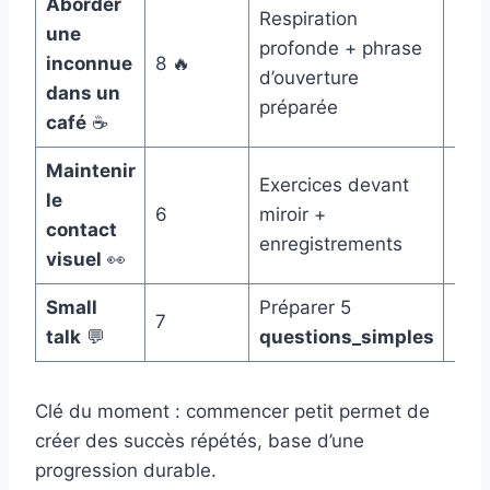
Aborder
Respiration
une
profonde + phrase
inconnue
8 🔥
10–1
d’ouverture
dans un
préparée
café
☕
Maintenir
Exercices devant
le
6
miroir +
5 mi
contact
enregistrements
visuel
👀
Small
Préparer 5
7
5–10
talk
💬
questions_simples
Clé du moment : commencer petit permet de
créer des succès répétés, base d’une
progression durable.