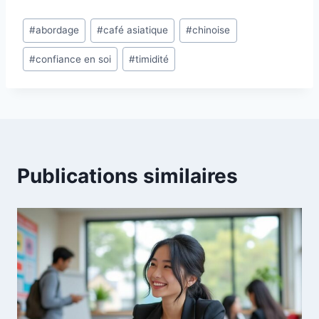
Étiquettes
#
abordage
#
café asiatique
#
chinoise
de
#
confiance en soi
#
timidité
la
publication :
Publications similaires