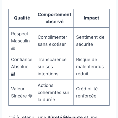
Comportement
Qualité
Impact
observé
Respect
Complimenter
Sentiment de
Masculin
sans exotiser
sécurité
🙏
Confiance
Transparence
Risque de
Absolue
sur ses
malentendus
🔐
intentions
réduit
Actions
Valeur
Crédibilité
cohérentes sur
Sincère 💎
renforcée
la durée
Clé à retenir : une
Sûreté Élégante
et une