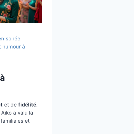
n soirée
et humour à
 à
t
et de
fidélité
.
 Aiko a valu la
familiales et