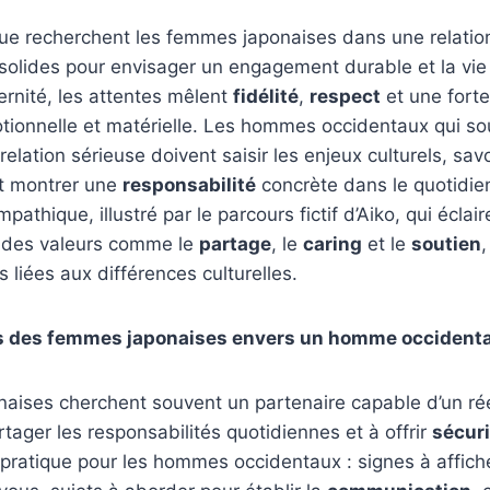
e recherchent les femmes japonaises dans une relation
solides pour envisager un engagement durable et la vi
ernité, les attentes mêlent
fidélité
,
respect
et une fort
ionnelle et matérielle. Les hommes occidentaux qui so
 relation sérieuse doivent saisir les enjeux culturels, s
et montrer une
responsabilité
concrète dans le quotidien
pathique, illustré par le parcours fictif d’Aiko, qui écla
s des valeurs comme le
partage
, le
caring
et le
soutien
,
 liées aux différences culturelles.
tes des femmes japonaises envers un homme occidenta
aises cherchent souvent un partenaire capable d’un ré
artager les responsabilités quotidiennes et à offrir
sécuri
pratique pour les hommes occidentaux : signes à affich