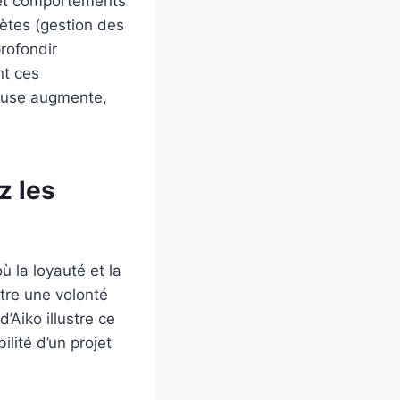
 et comportements
rètes (gestion des
profondir
nt ces
ueuse augmente,
z les
 la loyauté et la
tre une volonté
’Aiko illustre ce
ilité d’un projet