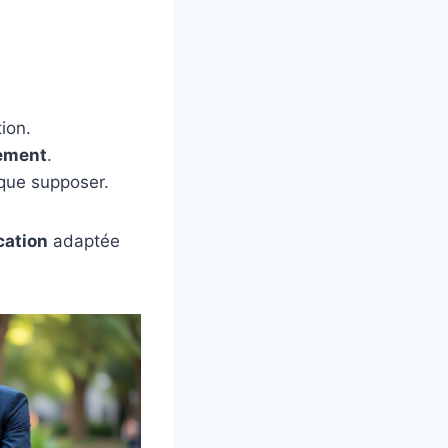
ion.
ement
.
 que supposer.
ation
adaptée