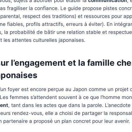
ous, sujets à aborder pour établir la
communication
,
pas fragiliser la confiance. Le guide propose pistes conc
 parental, respect des traditions) et ressources pour ap
ne fiables, profils attractifs, erreurs à éviter). En intégra
la probabilité de bâtir une relation stable et respect
t les attentes culturelles japonaises.
ur l’engagement et la famille che
aponaises
’un foyer est encore perçue au Japon comme un projet où
t. Les femmes s’attendent souvent à ce que l’homme mon
ent
, tant dans les actes que dans la parole. L’anecdote d
ieurs rendez-vous, elle a choisi de partager la responsab
n partenaire a proposé un plan concret pour leur avenir.