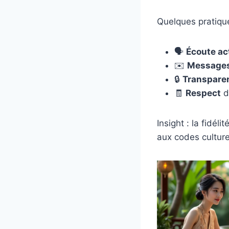
Quelques pratique
🗣️
Écoute ac
✉️
Messages
🔒
Transpare
🧾
Respect
d
Insight : la fidél
aux codes culture