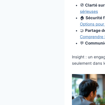
🧭
Clarté sur
sérieuses
🏠
Sécurité 
Options pour
🤝
Partage d
Comprendre l
💬
Communic
Insight : un enga
seulement dans l