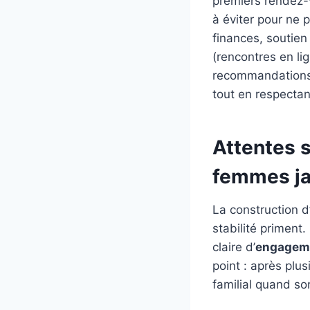
premiers rendez-v
à éviter pour ne 
finances, soutien
(rencontres en lig
recommandations, 
tout en respectan
Attentes s
femmes j
La construction d
stabilité primen
claire d’
engagem
point : après plus
familial quand so