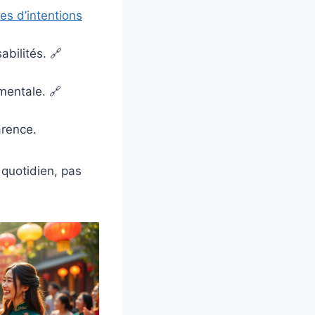
es d’intentions
bilités. 🔗
mentale. 🔗
arence.
 quotidien, pas