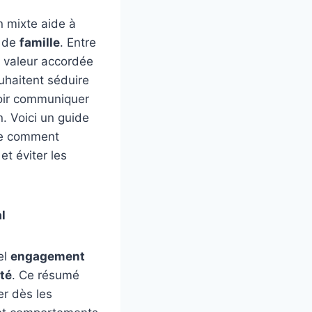
 mixte aide à
e de
famille
. Entre
e valeur accordée
uhaitent séduire
avoir communiquer
. Voici un guide
ire comment
 et éviter les
l
el
engagement
té
. Ce résumé
er dès les