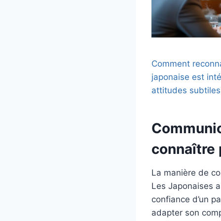
Comment reconna
japonaise est int
attitudes subtiles
Communicat
connaître 
La manière de co
Les Japonaises ap
confiance d’un par
adapter son comp