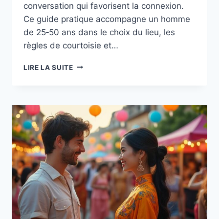
conversation qui favorisent la connexion.
Ce guide pratique accompagne un homme
de 25‑50 ans dans le choix du lieu, les
règles de courtoisie et…
PRÉPARER
LIRE LA SUITE
UN
PREMIER
RENDEZ‑VOUS
AVEC
UNE
VIETNAMIENNE :
CHOISIR
LE
RESTAURANT
ET
LES
SUJETS