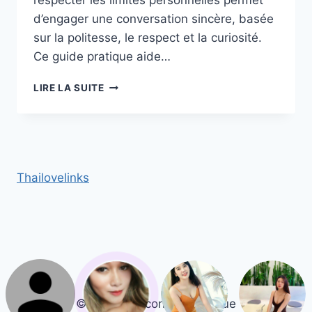
respecter les limites personnelles permet
d’engager une conversation sincère, basée
sur la politesse, le respect et la curiosité.
Ce guide pratique aide…
COMMENT
LIRE LA SUITE
ABORDER
UNE
THAÏLANDAISE
LORS
D’UN
FESTIVAL
Thailovelinks
EN
EUROPE
SANS
COMMETTRE
D’IMPAIR
© 2026 Rencontre Asiatique