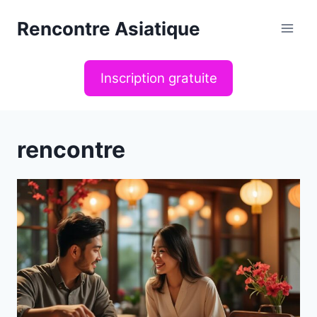
Aller
Rencontre Asiatique
au
contenu
Inscription gratuite
rencontre