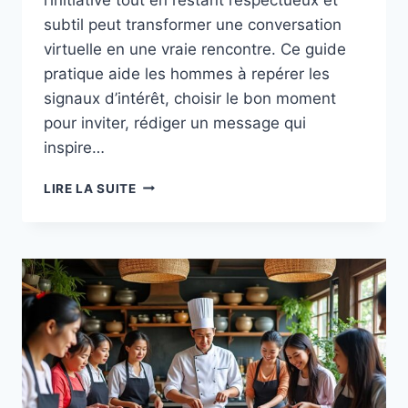
subtil peut transformer une conversation
virtuelle en une vraie rencontre. Ce guide
pratique aide les hommes à repérer les
signaux d’intérêt, choisir le bon moment
pour inviter, rédiger un message qui
inspire…
PRENDRE
LIRE LA SUITE
L’INITIATIVE
AVEC
UNE
VIETNAMIENNE :
SAVOIR
PROPOSER
UN
RENDEZ‑VOUS
SANS
ÊTRE
PRESSANT