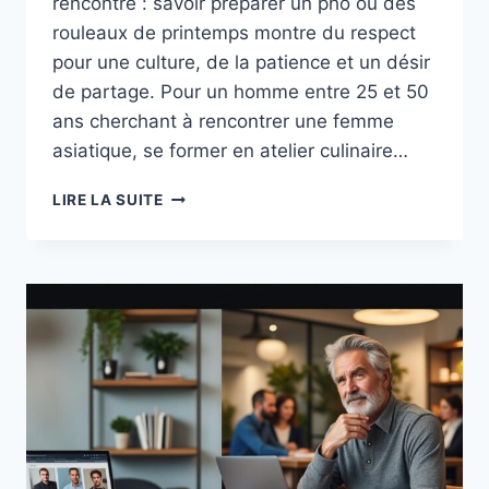
rencontre : savoir préparer un pho ou des
rouleaux de printemps montre du respect
pour une culture, de la patience et un désir
de partage. Pour un homme entre 25 et 50
ans cherchant à rencontrer une femme
asiatique, se former en atelier culinaire…
POURQUOI
LIRE LA SUITE
LES
FEMMES
VIETNAMIENNES
APPRÉCIENT
LES
HOMMES
QUI
SAVENT
CUISINER :
ATELIERS
À
ESSAYER