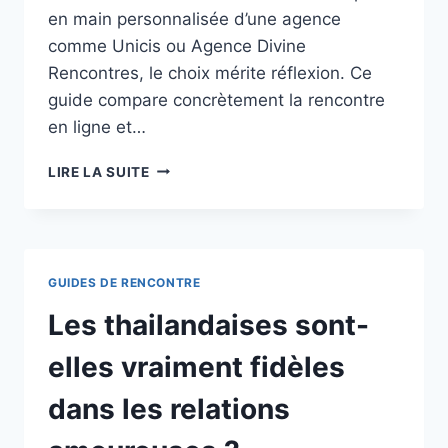
en main personnalisée d’une agence
comme Unicis ou Agence Divine
Rencontres, le choix mérite réflexion. Ce
guide compare concrètement la rencontre
en ligne et…
RENCONTRE
LIRE LA SUITE
EN
LIGNE
OU
AGENCES
MATRIMONIALES :
GUIDES DE RENCONTRE
QUELLE
OPTION
Les thailandaises sont-
POUR
UN
elles vraiment fidèles
CÉLIBATAIRE
DE
dans les relations
50 ANS