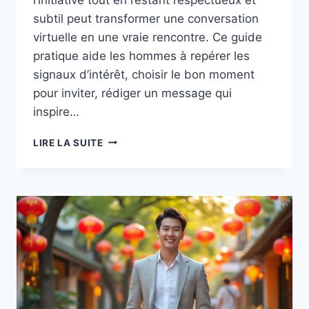
subtil peut transformer une conversation
virtuelle en une vraie rencontre. Ce guide
pratique aide les hommes à repérer les
signaux d’intérêt, choisir le bon moment
pour inviter, rédiger un message qui
inspire…
PRENDRE
LIRE LA SUITE
L’INITIATIVE
AVEC
UNE
VIETNAMIENNE :
SAVOIR
PROPOSER
UN
RENDEZ‑VOUS
SANS
ÊTRE
PRESSANT