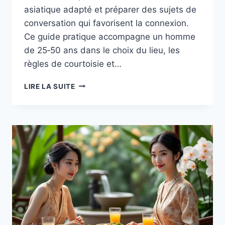
asiatique adapté et préparer des sujets de
conversation qui favorisent la connexion.
Ce guide pratique accompagne un homme
de 25‑50 ans dans le choix du lieu, les
règles de courtoisie et…
PRÉPARER
LIRE LA SUITE
UN
PREMIER
RENDEZ‑VOUS
AVEC
UNE
VIETNAMIENNE :
CHOISIR
LE
RESTAURANT
ET
LES
SUJETS