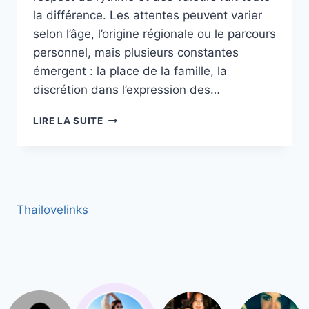
la différence. Les attentes peuvent varier
selon l’âge, l’origine régionale ou le parcours
personnel, mais plusieurs constantes
émergent : la place de la famille, la
discrétion dans l’expression des…
LES
LIRE LA SUITE
ATTENTES
D’UNE
THAÏLANDAISE
LORS
DU
PREMIER
Thailovelinks
RENDEZ‑VOUS :
RESPECTER
LE
RYTHME
ET
LES
VALEURS