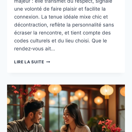
majeur : elle transmet du respect, signale
une volonté de faire plaisir et facilite la
connexion. La tenue idéale mixe chic et
décontraction, reflète la personnalité sans
écraser la rencontre, et tient compte des
codes culturels et du lieu choisi. Que le
rendez‑vous ait…
CONSEILS
LIRE LA SUITE
VESTIMENTAIRES
POUR
UN
PREMIER
RENDEZ‑VOUS
AVEC
UNE
VIETNAMIENNE :
CHIC
MAIS
DÉTENDU