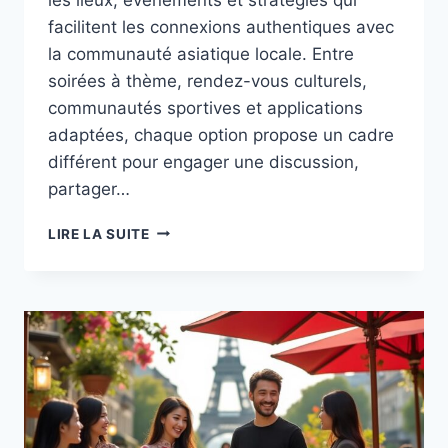
facilitent les connexions authentiques avec
la communauté asiatique locale. Entre
soirées à thème, rendez-vous culturels,
communautés sportives et applications
adaptées, chaque option propose un cadre
différent pour engager une discussion,
partager…
OÙ
LIRE LA SUITE
RENCONTRER
DES
ASIATIQUES
À
BORDEAUX :
ÉVÉNEMENTS
ET
LIEUX
RECOMMANDÉS
POUR