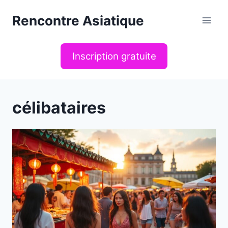
Aller
Rencontre Asiatique
au
contenu
Inscription gratuite
célibataires