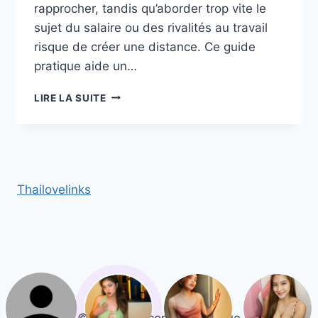
rapprocher, tandis qu’aborder trop vite le
sujet du salaire ou des rivalités au travail
risque de créer une distance. Ce guide
pratique aide un…
PARLER
LIRE LA SUITE
DE
SA
VIE
PROFESSIONNELLE
AVEC
UNE
Thailovelinks
CHINOISE :
SUJETS
À
ABORDER
OU
À
ÉVITER