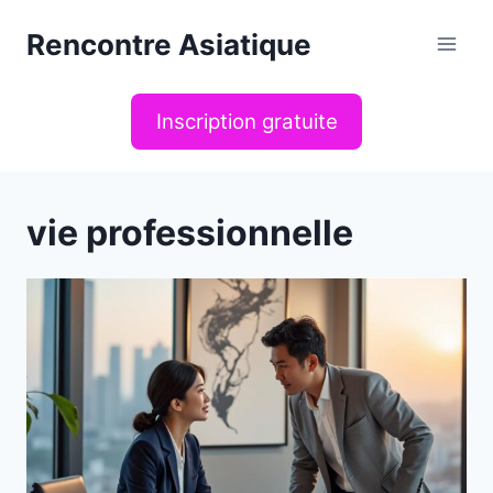
Aller
Rencontre Asiatique
au
contenu
Inscription gratuite
vie professionnelle