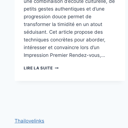
une combinaison d’écoute culturelle, de
petits gestes authentiques et d’une
progression douce permet de
transformer la timidité en un atout
séduisant. Cet article propose des
techniques concrètes pour aborder,
intéresser et convaincre lors d’un
Impression Premier Rendez-vous,…
SÉDUIRE
LIRE LA SUITE
UNE
CHINOISE
QUAND
ON
EST
TIMIDE :
TECHNIQUES
POUR
Thailovelinks
FAIRE
BONNE