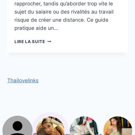
rapprocher, tandis qu’aborder trop vite le
sujet du salaire ou des rivalités au travail
risque de créer une distance. Ce guide
pratique aide un…
PARLER
LIRE LA SUITE
DE
SA
VIE
PROFESSIONNELLE
AVEC
UNE
Thailovelinks
CHINOISE :
SUJETS
À
ABORDER
OU
À
ÉVITER