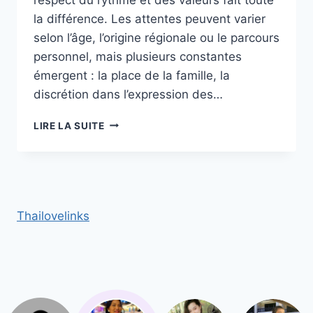
la différence. Les attentes peuvent varier
selon l’âge, l’origine régionale ou le parcours
personnel, mais plusieurs constantes
émergent : la place de la famille, la
discrétion dans l’expression des…
LES
LIRE LA SUITE
ATTENTES
D’UNE
THAÏLANDAISE
LORS
DU
PREMIER
Thailovelinks
RENDEZ‑VOUS :
RESPECTER
LE
RYTHME
ET
LES
VALEURS