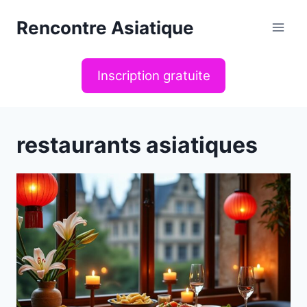
Aller
Rencontre Asiatique
au
contenu
Inscription gratuite
restaurants asiatiques