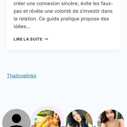
créer une connexion sincère, évite les faux-
pas et révèle une volonté de s’investir dans
la relation. Ce guide pratique propose des
idées…
OFFRIR
LIRE LA SUITE
UN
CADEAU
SYMBOLIQUE
À
UNE
FEMME
Thailovelinks
THAÏLANDAISE :
IDÉES
ET
SIGNIFICATIONS