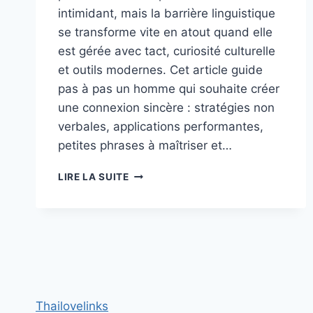
intimidant, mais la barrière linguistique
se transforme vite en atout quand elle
est gérée avec tact, curiosité culturelle
et outils modernes. Cet article guide
pas à pas un homme qui souhaite créer
une connexion sincère : stratégies non
verbales, applications performantes,
petites phrases à maîtriser et…
COMMENT
LIRE LA SUITE
GÉRER
LA
BARRIÈRE
DE
LA
LANGUE
EN
SÉDUISANT
Thailovelinks
UNE