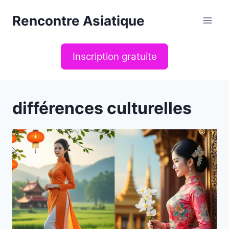
Aller
Rencontre Asiatique
au
contenu
Inscription gratuite
différences culturelles