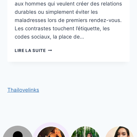
aux hommes qui veulent créer des relations
durables ou simplement éviter les
maladresses lors de premiers rendez-vous.
Les contrastes touchent l’étiquette, les
codes sociaux, la place de…
DIFFÉRENCES
LIRE LA SUITE
CULTURELLES
ENTRE
VIETNAMIENNES
ET
THAÏLANDAISES :
CE
Thailovelinks
QU’UN
HOMME
DOIT
SAVOIR