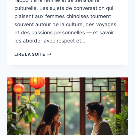
culturelle. Les sujets de conversation qui
plaisent aux femmes chinoises tournent
souvent autour de la culture, des voyages
et des passions personnelles — et savoir
les aborder avec respect et…
LES
LIRE LA SUITE
SUJETS
DE
CONVERSATION
QUI
PLAISENT
AUX
FEMMES
CHINOISES :
CULTURE,
VOYAGES
ET
PASSIONS