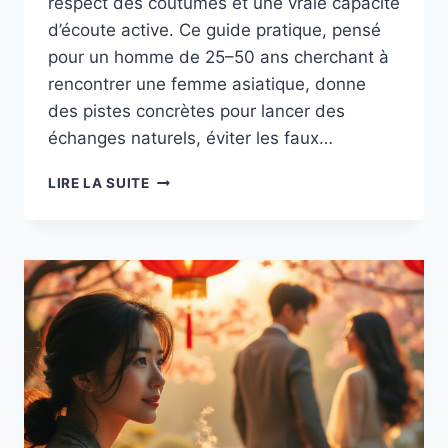
respect des coutumes et une vraie capacité
d’écoute active. Ce guide pratique, pensé
pour un homme de 25–50 ans cherchant à
rencontrer une femme asiatique, donne
des pistes concrètes pour lancer des
échanges naturels, éviter les faux…
CONVERSATION
LIRE LA SUITE
AUTHENTIQUE
AVEC
UNE
CHINOISE :
SUJETS
À
PRIVILÉGIER
ET
TABOUS
À
ÉVITER