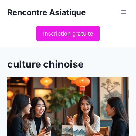
Aller
Rencontre Asiatique
au
contenu
Inscription gratuite
culture chinoise