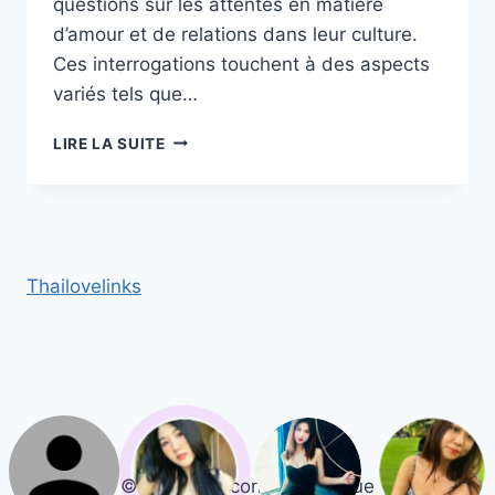
questions sur les attentes en matière
d’amour et de relations dans leur culture.
Ces interrogations touchent à des aspects
variés tels que…
LES
LIRE LA SUITE
CHINOISES
SONT-
ELLES
VRAIMENT
FIDÈLES
EN
Thailovelinks
COUPLE
?
© 2026 Rencontre Asiatique