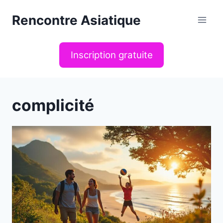
Aller
Rencontre Asiatique
au
contenu
Inscription gratuite
complicité