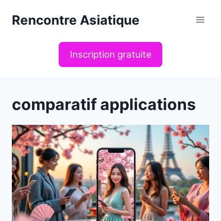
Aller
Rencontre Asiatique
au
contenu
Inscription gratuite
comparatif applications