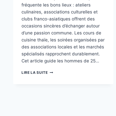
fréquente les bons lieux : ateliers
culinaires, associations culturelles et
clubs franco-asiatiques offrent des
occasions sincères d’échanger autour
d’une passion commune. Les cours de
cuisine thaïe, les soirées organisées par
des associations locales et les marchés
spécialisés rapprochent durablement.
Cet article guide les hommes de 25…
RENCONTRER
LIRE LA SUITE
DES
THAÏLANDAISES
EN
FRANCE :
CLUBS
DE
CUISINE
ET