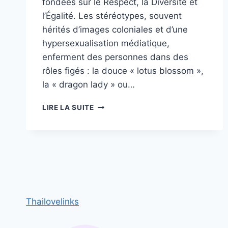
fondées sur le Respect, la Diversité et
l’Égalité. Les stéréotypes, souvent
hérités d’images coloniales et d’une
hypersexualisation médiatique,
enferment des personnes dans des
rôles figés : la douce « lotus blossom »,
la « dragon lady » ou…
LES
LIRE LA SUITE
CLICHÉS
SUR
LES
FEMMES
ASIATIQUES
ET
COMMENT
UN
Thailovelinks
HOMME
PEUT
LES