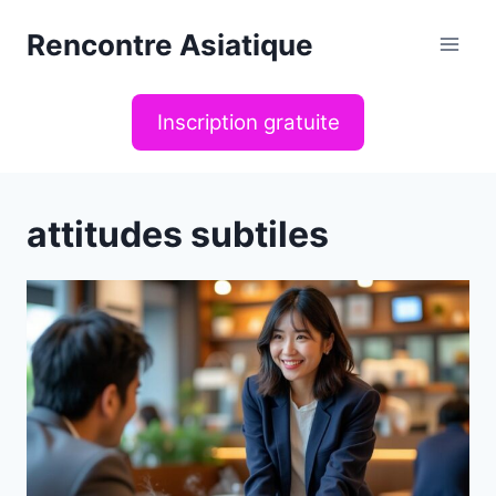
Aller
Rencontre Asiatique
au
contenu
Inscription gratuite
attitudes subtiles