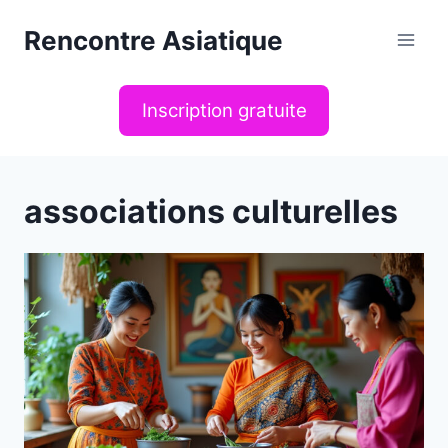
Aller
Rencontre Asiatique
au
contenu
Inscription gratuite
associations culturelles