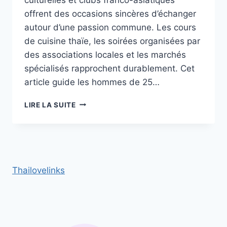
offrent des occasions sincères d’échanger
autour d’une passion commune. Les cours
de cuisine thaïe, les soirées organisées par
des associations locales et les marchés
spécialisés rapprochent durablement. Cet
article guide les hommes de 25…
RENCONTRER
LIRE LA SUITE
DES
THAÏLANDAISES
EN
FRANCE :
CLUBS
DE
Thailovelinks
CUISINE
ET
ASSOCIATIONS
CULTURELLES
À