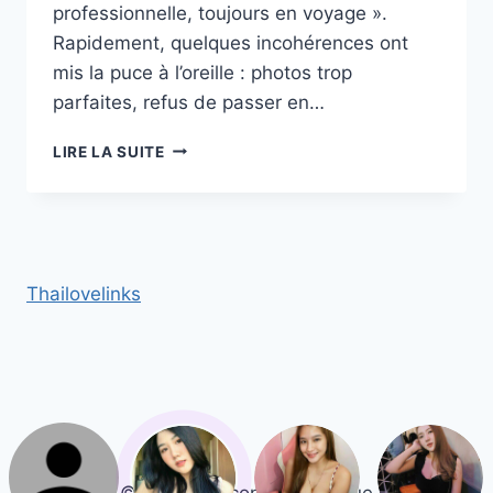
professionnelle, toujours en voyage ».
Rapidement, quelques incohérences ont
mis la puce à l’oreille : photos trop
parfaites, refus de passer en…
RECONNAÎTRE
LIRE LA SUITE
UN
FAUX
PROFIL
ASIATIQUE :
SIGNAUX
D’ALERTE
Thailovelinks
POUR
LES
HOMMES
DE
30 À 50 ANS